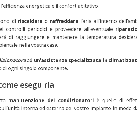
efficienza energetica e il confort abitativo.
ttono di
riscaldare
o
raffreddare
l’aria all’interno dell’am
i controlli periodici e provvedere all’eventuale
riparazi
tterà di raggiungere e mantenere la temperatura desider
ientale nella vostra casa.
izionatore
ad
un’assistenza specializzata in climatizzat
llo di ogni singolo componente.
come eseguirla
etta
manutenzione dei condizionatori
è quello di effet
 sull’unità interna ed esterna del vostro impianto in modo 