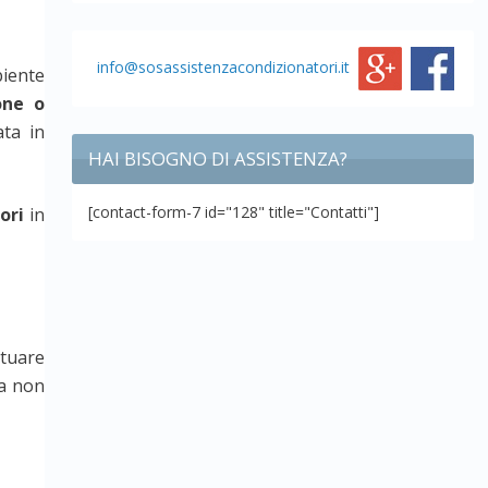
info@sosassistenzacondizionatori.it
biente
one o
ata in
HAI BISOGNO DI ASSISTENZA?
[contact-form-7 id="128" title="Contatti"]
ori
in
tuare
da non