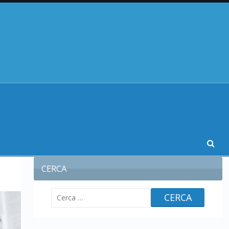
CERCA
Ricerca
per: