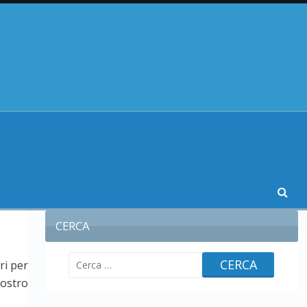
CERCA
Ricerca
ri per
per:
vostro