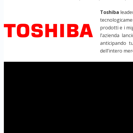
Toshiba
leader
tecnologicamen
prodotti e i mig
l’azienda lanc
anticipando t
dell’intero mer