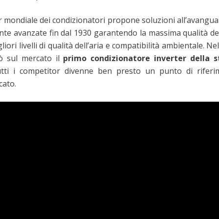
 mondiale dei condizionatori propone soluzioni all’avangua
te avanzate fin dal 1930 garantendo la massima qualità de
liori livelli di qualità dell’aria e compatibilità ambientale. Ne
iò sul mercato il
primo condizionatore inverter della s
utti i competitor divenne ben presto un punto di riferi
cato.