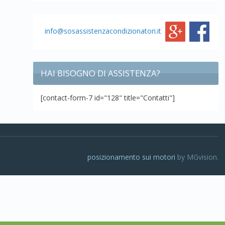
info@sosassistenzacondizionatori.it
HAI BISOGNO DI ASSISTENZA?
[contact-form-7 id="128" title="Contatti"]
posizionamento sui motori
by MGvision.