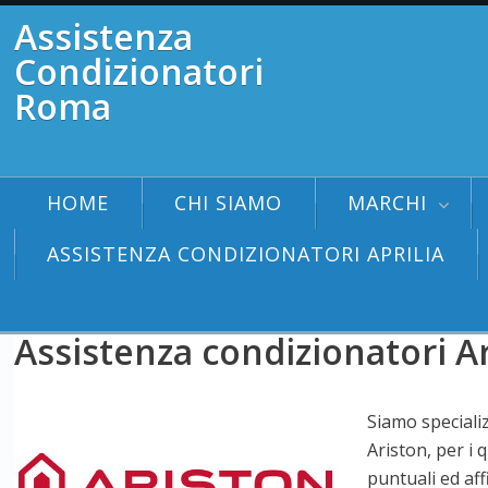
Assistenza
Condizionatori
Roma
HOME
CHI SIAMO
MARCHI
ASSISTENZA CONDIZIONATORI APRILIA
Assistenza condizionatori A
Siamo specializ
Ariston, per i 
puntuali ed aff