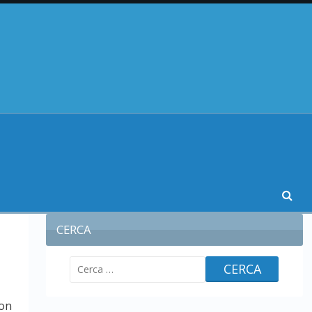
CERCA
Ricerca
per:
non